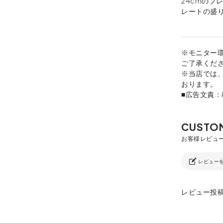
24cmのプ
レートの盛
※モニター
ご了承くだ
※当店では
おります。
■広告文責
レビュー
レビュー投