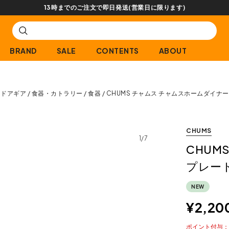
【会員限定】交換送料片道無料サービス
BRAND
SALE
CONTENTS
ABOUT
トドアギア
食器・カトラリー
食器
CHUMS チャムス チャムスホームダイナー
CHUMS
1/7
CHUM
プレート
NEW
¥
2,20
ポイント