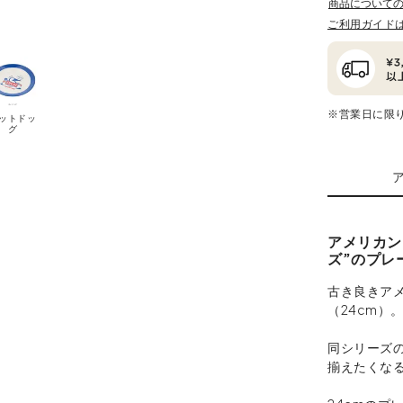
商品について
ご利用ガイド
※営業日に限
ットドッ
グ
アメリカン
ズ”のプレ
古き良きア
（24cm）
同シリーズ
揃えたくな