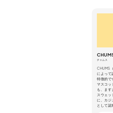
CHUM
チャムス
CHUM
によって
特徴的で
マスコット
も、ます
スウェッ
に、カジ
として認