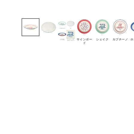
サインボー
シェイク
カプチーノ
ホ
ド