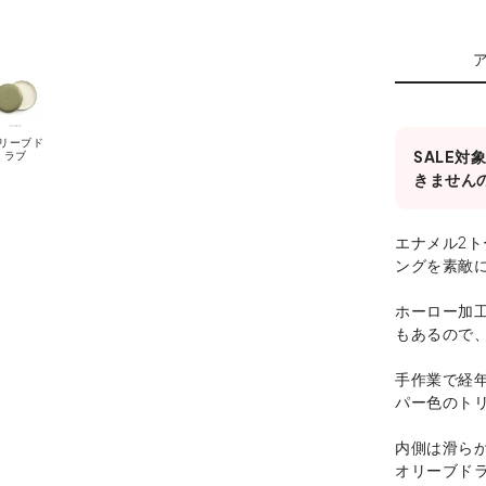
リーブド
SALE
ラブ
きません
エナメル2ト
ングを素敵
ホーロー加
もあるので
手作業で経
パー色のト
内側は滑ら
オリーブド