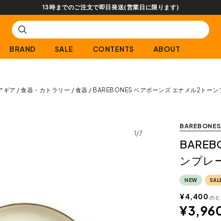
13時までのご注文で即日発送(営業日に限ります)
BRAND
SALE
CONTENTS
ABOUT
アギア
食器・カトラリー
食器
BAREBONES ベアボーンズ エナメル2トー
BAREBONES
1/7
BARE
ンプレー
NEW
SAL
¥
4,400
のと
¥
3,96