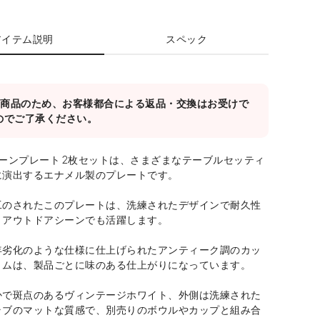
アイテム説明
スペック
対象商品のため、お客様都合による返品・交換はお受けで
のでご了承ください。
ーンプレート 2枚セットは、さまざまなテーブルセッティ
に演出するエナメル製のプレートです。
工のされたこのプレートは、洗練されたデザインで耐久性
、アウトドアシーンでも活躍します。
年劣化のような仕様に仕上げられたアンティーク調のカッ
リムは、製品ごとに味のある仕上がりになっています。
かで斑点のあるヴィンテージホワイト、外側は洗練された
ラブのマットな質感で、別売りのボウルやカップと組み合