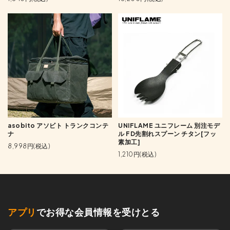
asobito アソビト トランクコンテ
UNIFLAME ユニフレーム 別注モデ
ナ
ル FD先割れスプーン チタン[フッ
素加工]
8,998円(税込)
1,210円(税込)
アプリ
でお得な会員情報を受けとる