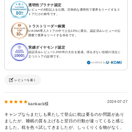
透明性プラチナ認定
レビューの8割以上を公開。圧倒的な透明性で業界をリードするス
トアだけの称号です。
トラストリーダー銅賞
U-KOMI導入ストアの中で上位10%に選出。認証済みレビューの公
開数で業界をリードする存在です。
実績ダイヤモンド認定
認証済みレビュー1,000件の大台を達成。揺るぎない信頼の頂点に
立つストアの証明です。
certified by
レビューを書く
2024-07-27
kankack様
キャンプならまだしも果たして登山に枕は要るのか問題があり
ましたが、睡眠の質を上げると翌日の行動が違ってくると感じ
ました。枕を色々試してきましたが、しっくりくる物がなく、