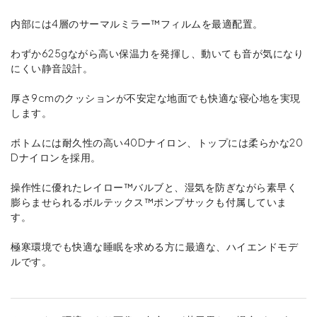
内部には4層のサーマルミラー™フィルムを最適配置。
わずか625gながら高い保温力を発揮し、動いても音が気になり
にくい静音設計。
厚さ9cmのクッションが不安定な地面でも快適な寝心地を実現
します。
ボトムには耐久性の高い40Dナイロン、トップには柔らかな20
Dナイロンを採用。
操作性に優れたレイロー™バルブと、湿気を防ぎながら素早く
膨らませられるボルテックス™ポンプサックも付属していま
す。
極寒環境でも快適な睡眠を求める方に最適な、ハイエンドモデ
ルです。