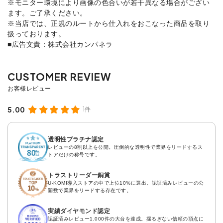
※モニター環境により画像の色合いが若干異なる場合がござい
ます。ご了承ください。
※当店では、正規のルートから仕入れをおこなった商品を取り
扱っております。
■広告文責：株式会社カンパネラ
5.00
1件
透明性プラチナ認定
レビューの8割以上を公開。圧倒的な透明性で業界をリードするス
トアだけの称号です。
トラストリーダー銅賞
U-KOMI導入ストアの中で上位10%に選出。認証済みレビューの公
開数で業界をリードする存在です。
実績ダイヤモンド認定
認証済みレビュー1,000件の大台を達成。揺るぎない信頼の頂点に