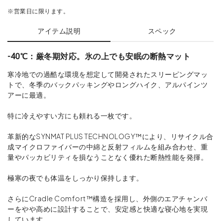
※営業日に限ります。
アイテム説明
スペック
-40℃：厳冬期対応。氷の上でも安眠の断熱マット
寒冷地での過酷な環境を想定して開発されたスリーピングマッ
トで、冬季のバックパッキングやロングハイク、アルパインツ
アーに最適。
特に冷えやすい方にも頼れる一枚です。
革新的なSYNMAT PLUS TECHNOLOGY™により、リサイクル合
成マイクロファイバーの中綿と反射フィルムを組み合わせ、重
量やパッカビリティを損なうことなく優れた断熱性能を発揮。
極寒の夜でも体温をしっかり保持します。
さらにCradle Comfort™構造を採用し、外側のエアチャンバ
ーをやや高めに設計することで、安定感と快適な寝心地を実現
しています。