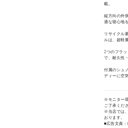
載。
縦方向の外
適な寝心地
リサイクル素
ルは、超軽
2つのフラ
で、耐久性
付属のシュ
ディーに空
※モニター
ご了承くだ
※当店では
おります。
■広告文責