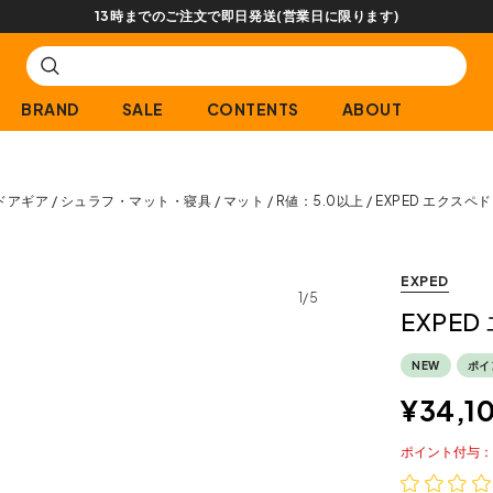
【会員限定】交換送料片道
BRAND
SALE
CONTENTS
ABOUT
ドアギア
シュラフ・マット・寝具
マット
R値：5.0以上
EXPED エクスペド
EXPED
1/5
EXPED
NEW
ポイ
¥
34,1
ポイント