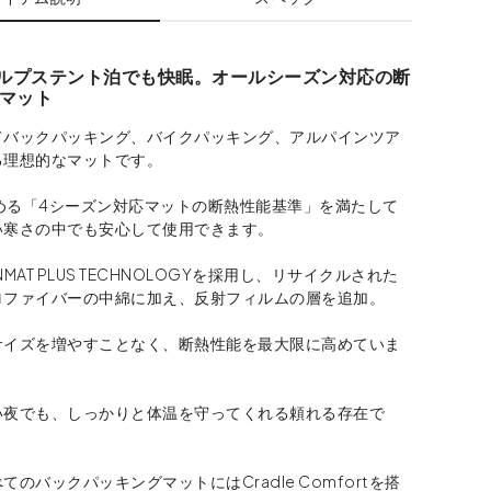
アルプステント泊でも快眠。オールシーズン対応の断
マット
てバックパッキング、バイクパッキング、アルパインツア
る理想的なマットです。
定める「4シーズン対応マットの断熱性能基準」を満たして
い寒さの中でも安心して使用できます。
MAT PLUS TECHNOLOGYを採用し、リサイクルされた
ロファイバーの中綿に加え、反射フィルムの層を追加。
サイズを増やすことなく、断熱性能を最大限に高めていま
い夜でも、しっかりと体温を守ってくれる頼れる存在で
てのバックパッキングマットにはCradle Comfortを搭