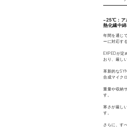
-25℃：
熱化繊中綿
年間を通じ
ーに対応す
EXPEDが
おり、厳し
革新的なSYN
合成マイク
重量や収納
す。
寒さが厳し
す。
さらに、すべ