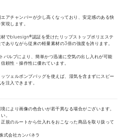
側エアチャンバーが少し高くなっており、安定感のある快
を実現します。
材でbluesign®認証を受けたリップストップポリエステ
量でありながら従来の軽量素材の3倍の強度を誇ります。
ットバルブにより、簡単かつ迅速に空気の出し入れが可能
・信頼性・操作性に優れています。
ノッツェルポンプバッグを使えば、湿気を含まずにスピー
気を注入できます。
環境により画像の色合いが若干異なる場合がございます。
さい。
、正規のルートから仕入れをおこなった商品を取り扱って
：株式会社カンパネラ