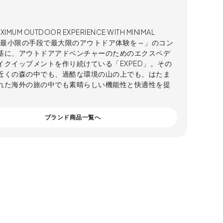
XIMUM OUTDOOR EXPERIENCE WITH MINIMAL
S～最小限の手段で最大限のアウトドア体験を～」のコン
基に、アウトドアアドベンチャーのためのエクスペデ
イクイップメントを作り続けている「EXPED」。その
近くの森の中でも、過酷な環境の山の上でも、はたま
れた海外の旅の中でも素晴らしい機能性と快適性を提
。
ブランド商品一覧へ