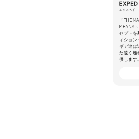
EXPED
エクスペド
「THE MA
MEAN
セプトを
ィション
ギア達は
た遠く離
供します