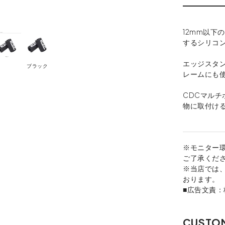
12mm以下
するシリコ
エッジスタ
ブラック
レームにも
CDCマル
物に取付け
※モニター
ご了承くだ
※当店では
おります。
■広告文責