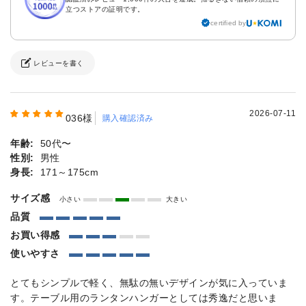
立つストアの証明です。
certified by
レビューを書く
2026-07-11
036様
購入確認済み
年齢:
50代〜
性別:
男性
身長:
171～175cm
サイズ感
小さい
大きい
品質
お買い得感
使いやすさ
とてもシンプルで軽く、無駄の無いデザインが気に入っていま
す。テーブル用のランタンハンガーとしては秀逸だと思いま