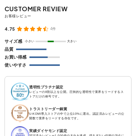
4.75
4件
サイズ感
小さい
大きい
品質
お買い得感
使いやすさ
透明性プラチナ認定
レビューの8割以上を公開。圧倒的な透明性で業界をリードするス
トアだけの称号です。
トラストリーダー銅賞
U-KOMI導入ストアの中で上位10%に選出。認証済みレビューの公
開数で業界をリードする存在です。
実績ダイヤモンド認定
認証済みレビュー1,000件の大台を達成。揺るぎない信頼の頂点に