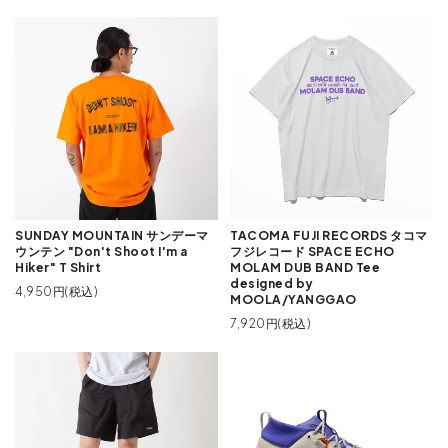
SUNDAY MOUNTAIN サンデーマ
TACOMA FUJI RECORDS タコマ
ウンテン "Don't Shoot I'm a
フジレコード SPACE ECHO
Hiker" T Shirt
MOLAM DUB BAND Tee
designed by
4,950円(税込)
MOOLA/YANGGAO
7,920円(税込)