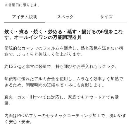
※営業日に限ります。
アイテム説明
スペック
サイズ
炊く・煮る・焼く・炒める・蒸す・揚げるの6役をこな
す、オールインワンの万能調理器具
伝統的なカマソッのフォルムを継承し、熱と蒸気を逃さない構
造で、ふっくらと美味しく仕上がります。
約1.25kgと非常に軽量で、持ち運びやお手入れもラクラク。
熱伝導に優れたアルミ合金を使用し、ムラなく効率よく加熱で
きるため、調理時間の短縮や省エネにも貢献します。
直火・ガス・IHすべてに対応し、家庭でもアウトドアでも活
躍。
内面はPFOAフリーのセラミックコーティング加工で、洗いやす
く安心・安全。