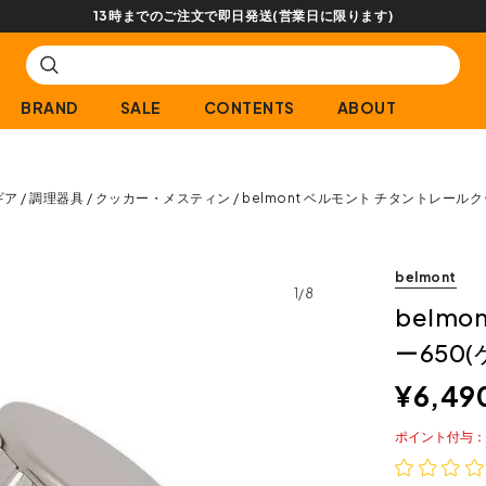
13時までのご注文で即日発送(営業日に限ります)
BRAND
SALE
CONTENTS
ABOUT
ギア
調理器具
クッカー・メスティン
belmont ベルモント チタントレールク
belmont
1/8
belm
ー650
¥
6,49
ポイント