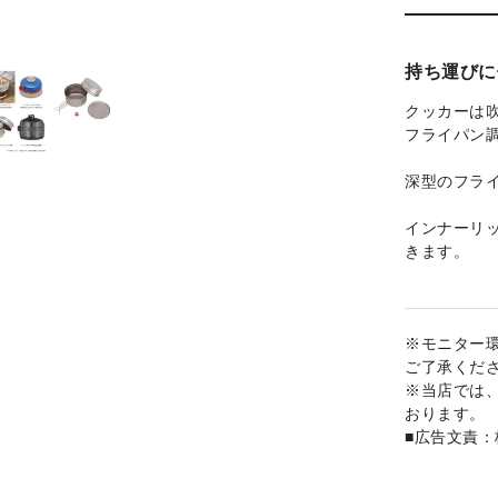
持ち運びに
クッカーは
フライパン
深型のフラ
インナーリッ
きます。
※モニター
ご了承くだ
※当店では
おります。
■広告文責