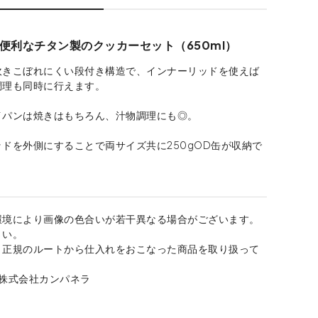
便利なチタン製のクッカーセット（650ml）
吹きこぼれにくい段付き構造で、インナーリッドを使えば
調理も同時に行えます。
イパンは焼きはもちろん、汁物調理にも◎。
ドを外側にすることで両サイズ共に250gOD缶が収納で
環境により画像の色合いが若干異なる場合がございます。
さい。
、正規のルートから仕入れをおこなった商品を取り扱って
：株式会社カンパネラ