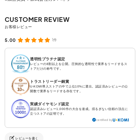
5.00
1件
透明性プラチナ認定
レビューの8割以上を公開。圧倒的な透明性で業界をリードするス
トアだけの称号です。
トラストリーダー銅賞
U-KOMI導入ストアの中で上位10%に選出。認証済みレビューの公
開数で業界をリードする存在です。
実績ダイヤモンド認定
認証済みレビュー1,000件の大台を達成。揺るぎない信頼の頂点に
立つストアの証明です。
certified by
レビューを書く