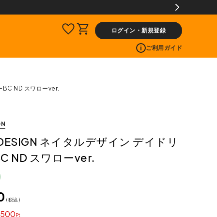
ログイン・新規登録
ご利用ガイド
BC ND スワローver.
GN
L DESIGN ネイタルデザイン デイドリ
 ND スワローver.
0
税込
500