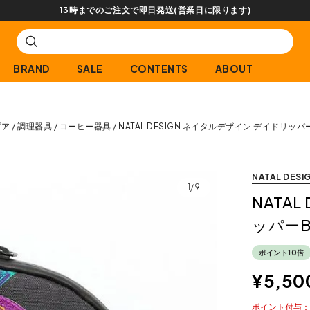
【会員限定】交換送料片道無料サービス
BRAND
SALE
CONTENTS
ABOUT
ギア
調理器具
コーヒー器具
NATAL DESIGN ネイタルデザイン デイドリッパー
NATAL DESI
1/9
NATA
ッパーBC
ポイント10倍
¥
5,50
ポイント