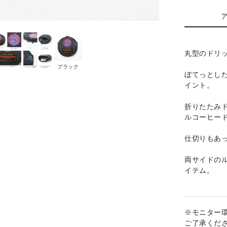
丸型のドリッパ
ブラック
ぼてっとし
イント。
折りたたみド
ルコーヒード
仕切りもあ
両サイドの
イテム。
※モニター
ご了承くだ