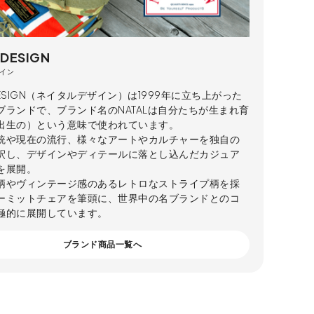
 DESIGN
イン
 DESIGN（ネイタルデザイン）は1999年に立ち上がった
ブランドで、ブランド名のNATALは自分たちが生まれ育
出生の）という意味で使われています。
統や現在の流行、様々なアートやカルチャーを独自の
釈し、デザインやディテールに落とし込んだカジュア
を展開。
柄やヴィンテージ感のあるレトロなストライプ柄を採
ーミットチェアを筆頭に、世界中の名ブランドとのコ
極的に展開しています。
ブランド商品一覧へ