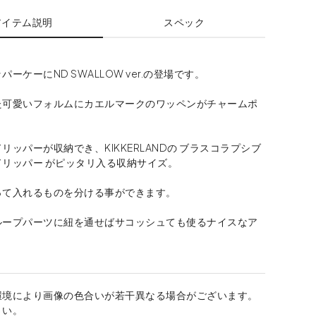
アイテム説明
スペック
ーケーにND SWALLOW ver.の登場です。
た可愛いフォルムにカエルマークのワッペンがチャームポ
リッパーが収納でき、KIKKERLANDの ブラスコラプシブ
リッパー がピッタリ入る収納サイズ。
って入れるものを分ける事ができます。
ループパーツに紐を通せばサコッシュても使るナイスなア
環境により画像の色合いが若干異なる場合がございます。
さい。