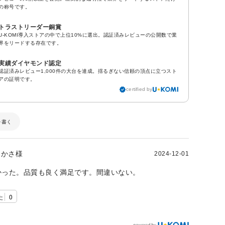
の称号です。
トラストリーダー銅賞
U-KOMI導入ストアの中で上位10%に選出。認証済みレビューの公開数で業
界をリードする存在です。
実績ダイヤモンド認定
認証済みレビュー1,000件の大台を達成。揺るぎない信頼の頂点に立つスト
アの証明です。
certified by
を書く
かさ様
2024-12-01
かった。品質も良く満足です。間違いない。
た
0