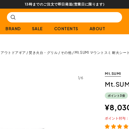
【会員限定】交換送料片道無料サービス
BRAND
SALE
CONTENTS
ABOUT
アウトドアギア
焚き火台・グリル
その他
Mt.SUMI マウントスミ 耐火シート
Mt.SUMI
1/6
Mt.SU
ポイント3倍
¥
8,03
ポイント