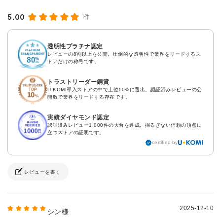
5.00
1件
透明性プラチナ認定
レビューの8割以上を公開。圧倒的な透明性で業界をリードするス
トアだけの称号です。
トラストリーダー銅賞
U-KOMI導入ストアの中で上位10%に選出。認証済みレビューの公
開数で業界をリードする存在です。
実績ダイヤモンド認定
認証済みレビュー1,000件の大台を達成。揺るぎない信頼の頂点に
立つストアの証明です。
certified by
レビューを書く
2025-12-10
シン様