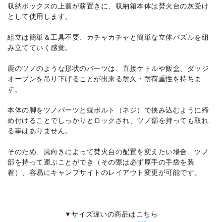
収納ボックスの上蓋が薪置きに、収納箱本体は焚火台の灰受け
として使用します。
組立は簡単＆工具不要、カチャカチャと簡単な立体パズルを組
み立てていく感覚。
鹿のツノのような形状のパーツは、直接ケトルや飯盒、ダッジ
オーブンを吊り下げることが出来る耐久・耐荷重性を持ちま
す。
本体の脚をツノパーツと蝶ボルト（ネジ）で挟み込むように締
め付けることでしっかりとロックされ、ツノ部を持っても取れ
る事はありません。
そのため、風向きによって焚火台の配置を変えたい場合、ツノ
部を持って運ぶことができ（その際は必ず厚手の手袋を装
着）、容易にキャンプサイトのレイアウト変更が可能です。
▼サイズ違いの商品はこちら