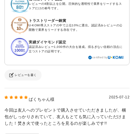
レビューの8割以上を公開。圧倒的な透明性で業界をリードするス
トアだけの称号です。
トラストリーダー銅賞
U-KOMI導入ストアの中で上位10%に選出。認証済みレビューの公
開数で業界をリードする存在です。
実績ダイヤモンド認定
認証済みレビュー1,000件の大台を達成。揺るぎない信頼の頂点に
立つストアの証明です。
certified by
レビューを書く
2025-07-12
ばくちゃん様
今回は友人へのプレゼントで購入させていただきましたが、梱
包がしっかりされていて、友人もとても気に入っていただけま
した！焚き火で使ったところを見るのが楽しみです!!