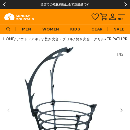
当店での取扱商品は全て正規品です
MEN
WOMEN
KIDS
GEAR
SALE
HOME
アウトドアギア
焚き火台・グリル
焚き火台・グリル
TRIPATH 
1/12