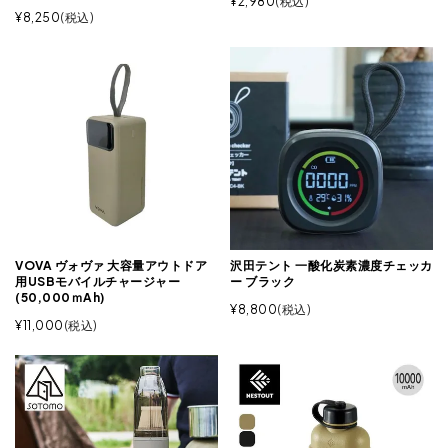
¥
2,980
税込
¥
8,250
税込
VOVA ヴォヴァ 大容量アウトドア
沢田テント 一酸化炭素濃度チェッカ
用USBモバイルチャージャー
ー ブラック
(50,000ｍAh)
¥
8,800
税込
¥
11,000
税込