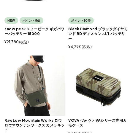
NEW
ポイント5倍
ポイント10倍
snow peak スノーピーク ギガパワ
Black Diamond ブラックダイヤモ
ーバッテリー 15000
ンド BD ディスタンスLT バッテリ
ー
¥
21,780
税込
¥
4,290
税込
RawLow Mountain Works ロウ
VOVA ヴォヴァ VAシリーズ専用カ
ロウマウンテンワークス カメラキッ
モケース
ト