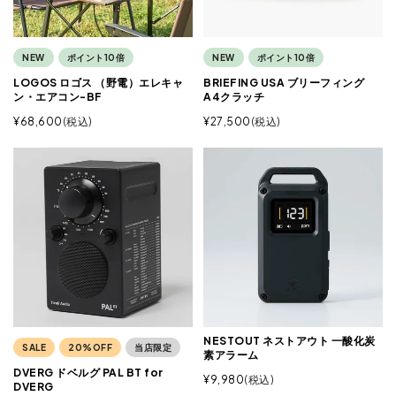
NEW
ポイント10倍
NEW
ポイント10倍
LOGOS ロゴス （野電）エレキャ
BRIEFING USA ブリーフィング
ン・エアコン-BF
A4クラッチ
¥
68,600
税込
¥
27,500
税込
NESTOUT ネストアウト 一酸化炭
SALE
20%OFF
当店限定
素アラーム
DVERG ドベルグ PAL BT for
¥
9,980
税込
DVERG