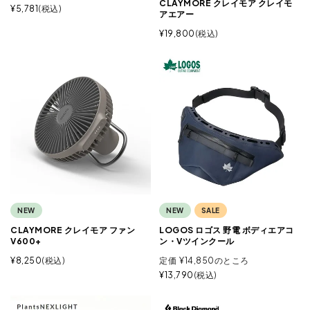
CLAYMORE クレイモア クレイモ
¥
5,781
税込
アエアー
¥
19,800
税込
NEW
NEW
SALE
CLAYMORE クレイモア ファン
LOGOS ロゴス 野電 ボディエアコ
V600+
ン・Vツインクール
¥
8,250
税込
定価
¥
14,850
のところ
¥
13,790
税込