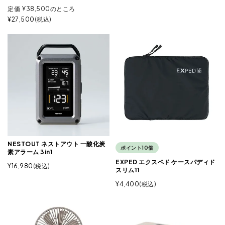
定価
¥
38,500
のところ
¥
27,500
税込
NESTOUT ネストアウト 一酸化炭
ポイント10倍
素アラーム 3in1
EXPED エクスペド ケースパディド
¥
16,980
税込
スリム11
¥
4,400
税込