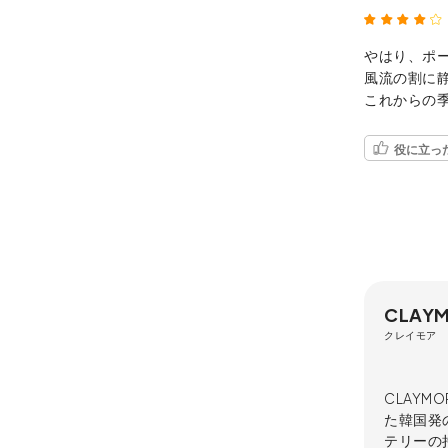
やはり、ポ
風流の割に
これからの
役に立っ
CLAY
クレイモア
CLAY
た韓国発
テリーの