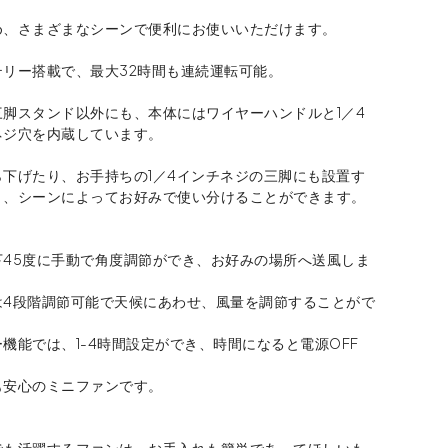
め、さまざまなシーンで便利にお使いいただけます。
テリー搭載で、最大32時間も連続運転可能。
三脚スタンド以外にも、本体にはワイヤーハンドルと1／4
ネジ穴を内蔵しています。
ら下げたり、お手持ちの1／4インチネジの三脚にも設置す
き、シーンによってお好みで使い分けることができます。
下45度に手動で角度調節ができ、お好みの場所へ送風しま
は4段階調節可能で天候にあわせ、風量を調節することがで
機能では、1-4時間設定ができ、時間になると電源OFF
も安心のミニファンです。
＞
でも活躍するファンは、お手入れも簡単であってほしいも