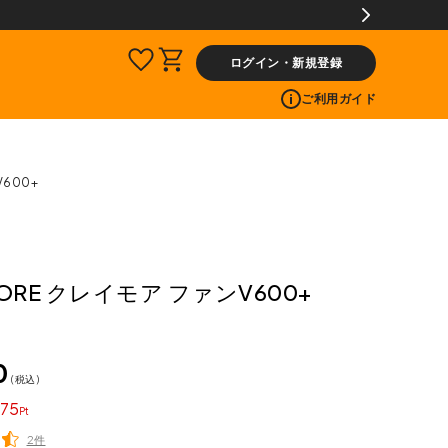
ログイン・新規登録
ご利用ガイド
V600+
MORE クレイモア ファンV600+
0
税込
75
2件