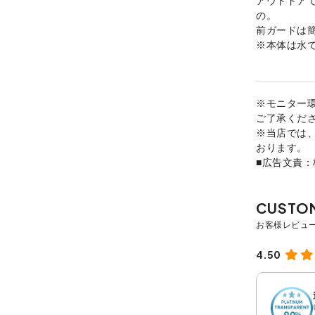
の。
前ガードは
※本体は水
※モニター
ご了承くだ
※当店では
おります。
■広告文責
4.50