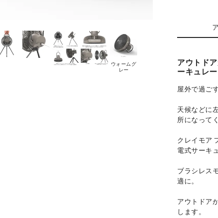
アウトドア
ウォームグ
ーキュレー
レー
屋外で過ご
天候などに
所になって
クレイモア 
電式サーキ
ブラシレス
適に。
アウトドア
します。