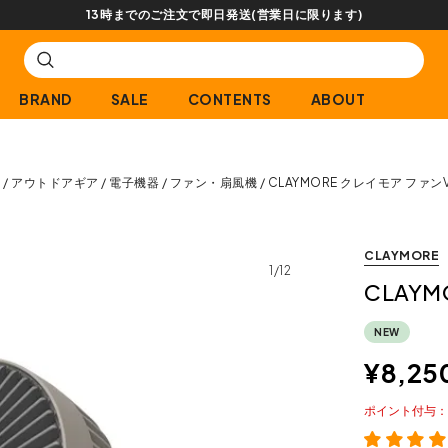
13時までのご注文で即日発送(営業日に限ります)
BRAND
SALE
CONTENTS
ABOUT
E
アウトドアギア
電子機器
ファン・扇風機
CLAYMORE クレイモア ファン
CLAYMORE
1/12
CLAY
NEW
¥
8,25
ポイント