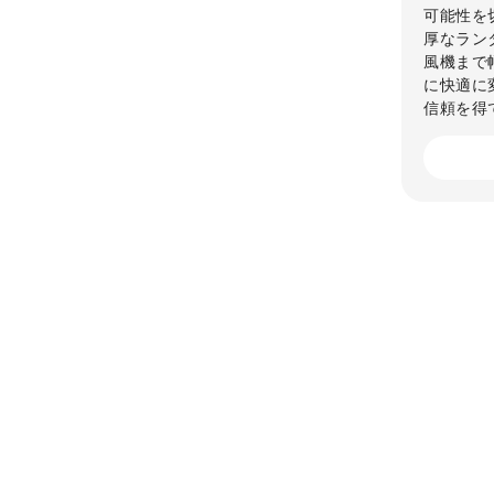
可能性を
厚なラン
風機まで
に快適に
信頼を得