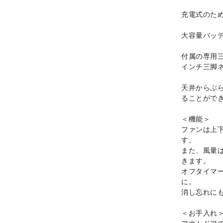
充電式のた
大容量バッ
付属の専用
インチ三脚
天井からぶ
ることがで
＜機能＞
ファンは上
す。
また、風量
きます。
オフタイマー
に。
消し忘れに
＜お手入れ
アウトドア