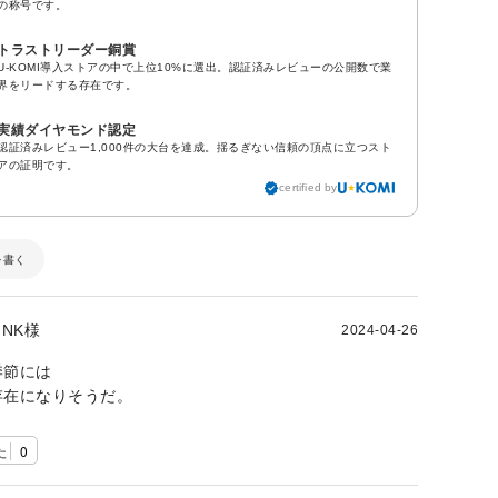
の称号です。
トラストリーダー銅賞
U-KOMI導入ストアの中で上位10%に選出。認証済みレビューの公開数で業
界をリードする存在です。
実績ダイヤモンド認定
認証済みレビュー1,000件の大台を達成。揺るぎない信頼の頂点に立つスト
アの証明です。
certified by
を書く
NK様
2024-04-26
季節には
存在になりそうだ。
た
0