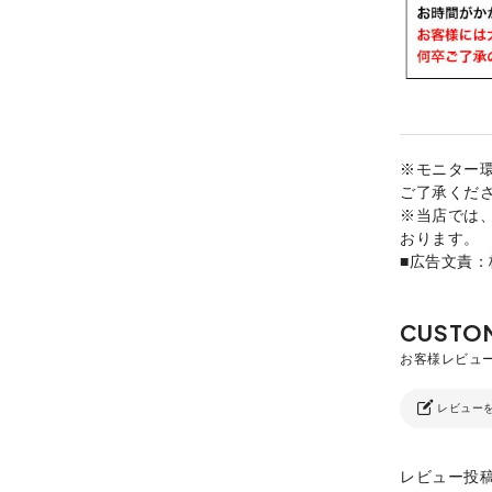
※モニター
ご了承くだ
※当店では
おります。
■広告文責
レビュー
レビュー投