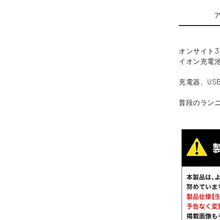
オンサイト3
イオン充電池(
充電器、US
普段のラン