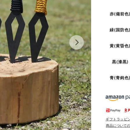
赤(備前色
緑(国防色
黄(黄昏色
黒(漆黒)
青(青鈍色
ギフトラッピ
商品について