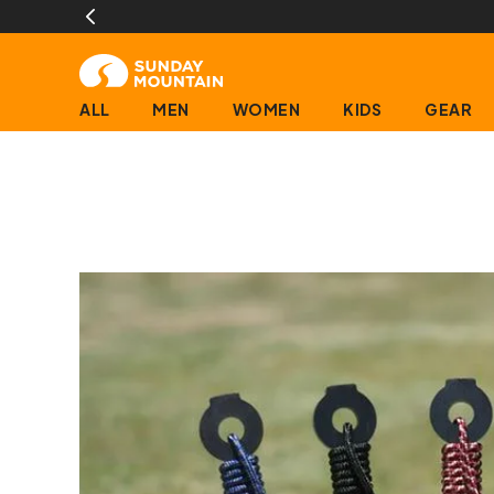
1
ALL
MEN
WOMEN
KIDS
GEAR