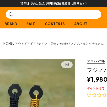
3時までのご注文で即日発送(営業日に限ります)
BRAND
SALE
CONTENTS
ABOUT
HOME
アウトドアギア
ナイフ・刃物
その他
フジノハガネ クナイさん
フジノハガネ
1/8
フジノ
¥
1,98
ポイント