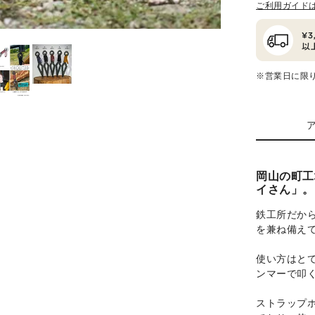
ご利用ガイド
※営業日に限
岡山の町工
イさん」。
鉄工所だか
を兼ね備え
使い方はと
ンマーで叩
ストラップ