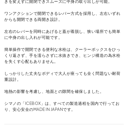
きを変えずに開閉できスムーズに中身の取り出しが可能。
ワンアクションで開閉できるレバー方式を採用し、左右いずれ
からも開閉できる両開き設計。
左右のレバーを同時にあげると蓋が着脱し、狭い場所でも簡単
に中身の出し入れが可能です。
簡単操作で開閉できる便利な水栓は、クーラーボックスをひっ
くり返さず、手を濡らさずに水抜きでき、ヒンジ構造の為水栓
を失くす心配もありません。
しっかりした丈夫なボディで大人が座っても全く問題ない耐荷
重設計。
地熱の影響を考慮し、地面との隙間を確保しました。
シマノの「ICEBOX」は、すべての製造過程を国内で行ってお
り、安心安全のMADE IN JAPANです。