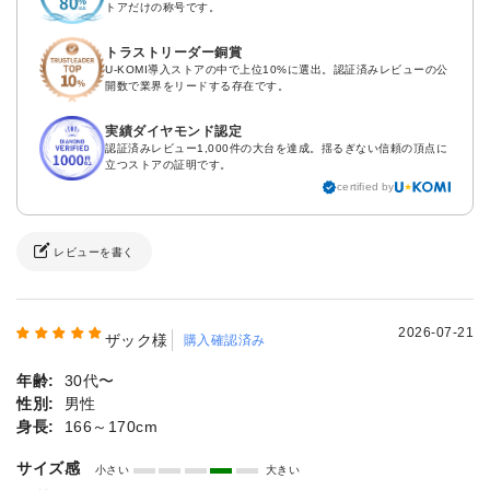
トアだけの称号です。
トラストリーダー銅賞
U-KOMI導入ストアの中で上位10%に選出。認証済みレビューの公
開数で業界をリードする存在です。
実績ダイヤモンド認定
認証済みレビュー1,000件の大台を達成。揺るぎない信頼の頂点に
立つストアの証明です。
certified by
レビューを書く
2026-07-21
ザック様
購入確認済み
年齢:
30代〜
性別:
男性
身長:
166～170cm
サイズ感
小さい
大きい