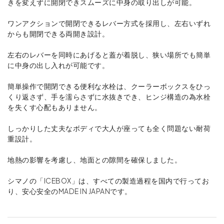
きを変えずに開閉できスムーズに中身の取り出しが可能。
ワンアクションで開閉できるレバー方式を採用し、左右いずれ
からも開閉できる両開き設計。
左右のレバーを同時にあげると蓋が着脱し、狭い場所でも簡単
に中身の出し入れが可能です。
簡単操作で開閉できる便利な水栓は、クーラーボックスをひっ
くり返さず、手を濡らさずに水抜きでき、ヒンジ構造の為水栓
を失くす心配もありません。
しっかりした丈夫なボディで大人が座っても全く問題ない耐荷
重設計。
地熱の影響を考慮し、地面との隙間を確保しました。
シマノの「ICEBOX」は、すべての製造過程を国内で行ってお
り、安心安全のMADE IN JAPANです。