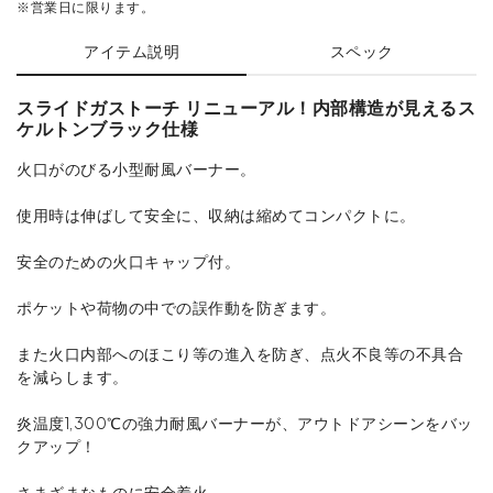
※営業日に限ります。
アイテム説明
スペック
スライドガストーチ リニューアル！内部構造が見えるス
ケルトンブラック仕様
火口がのびる小型耐風バーナー。
使用時は伸ばして安全に、収納は縮めてコンパクトに。
安全のための火口キャップ付。
ポケットや荷物の中での誤作動を防ぎます。
また火口内部へのほこり等の進入を防ぎ、点火不良等の不具合
を減らします。
炎温度1,300℃の強力耐風バーナーが、アウトドアシーンをバッ
クアップ！
さまざまなものに安全着火。