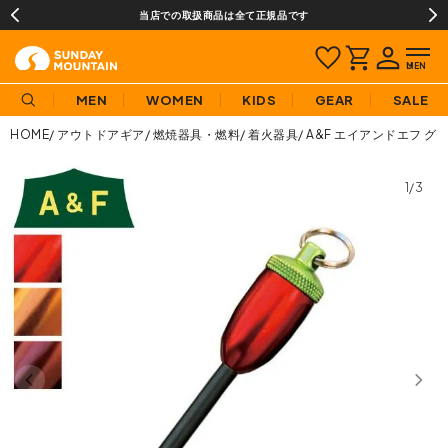
当店での取扱商品は全て正規品です
MEN
WOMEN
KIDS
GEAR
SALE
HOME
アウトドアギア
燃焼器具・燃料
着火器具
A&F エイアンドエフ 
1/3