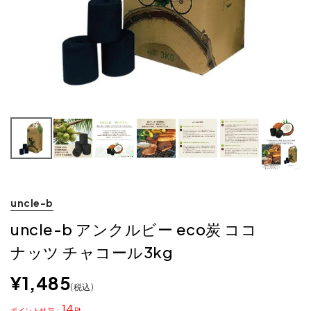
uncle-b
uncle-b アンクルビー eco炭 ココ
ナッツ チャコール3kg
¥
1,485
税込
14
ポイント