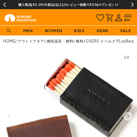
購入商品[¥2,000(税込)以上]のレビュー投稿で300ptプレゼント!
MEN
WOMEN
KIDS
GEAR
SALE
HOME
アウトドアギア
燃焼器具・燃料
燃料
DVERG ドベルグ PLusBeat M
1/6