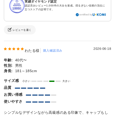
実績ダイヤモンド認定
認証済みレビュー1,000件の大台を達成。揺るぎない信頼の頂点に
立つストアの証明です。
certified by
レビューを書く
2026-06-18
わたる様
購入確認済み
年齢:
40代〜
性別:
男性
身長:
181～185cm
サイズ感
小さい
大きい
品質
お買い得感
使いやすさ
シンプルなデザインながら高級感のある印象で、キャップもし