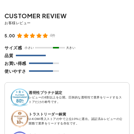
5.00
4件
サイズ感
小さい
大きい
品質
お買い得感
使いやすさ
透明性プラチナ認定
レビューの8割以上を公開。圧倒的な透明性で業界をリードするス
トアだけの称号です。
トラストリーダー銅賞
U-KOMI導入ストアの中で上位10%に選出。認証済みレビューの公
開数で業界をリードする存在です。