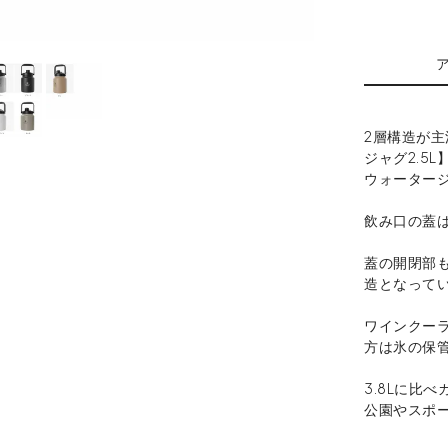
2層構造が
ジャグ2.5
ウォーター
飲み口の蓋
蓋の開閉部
造となって
ワインクー
方は氷の保
3.8Lに比
公園やスポ