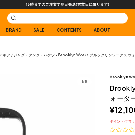
13時までのご注文で即日発送(営業日に限ります)
BRAND
SALE
CONTENTS
ABOUT
アギア
ジャグ・タンク・バケツ
Brooklyn Works ブルックリンワークス ウ
Brooklyn Wo
1/8
Brook
ォーター
¥
12,10
ポイント