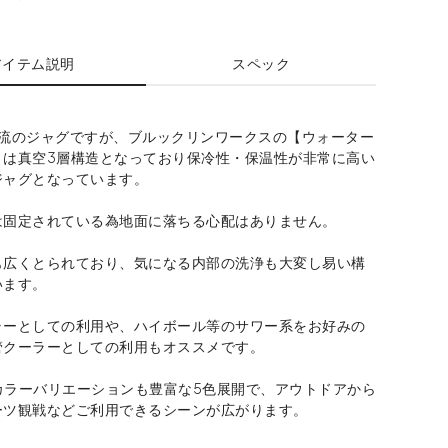
アイテム説明
スペック
主流のジャグですが、ブルックリンワークスの【ウォーター
L】は真空3層構造となっており保冷性・保温性が非常に高い
ジャグとなっています。
は固定されている為地面に落ちる心配はありません。
も広くとられており、気になる内部の洗浄も大変し易い構
います。
ラーとしての利用や、ハイボール等のサワー系をお好みの
管クーラーとしての利用もオススメです。
べカラーバリエーションも豊富な5色展開で、アウトドアから
ーツ観戦などご利用できるシーンが広がります。