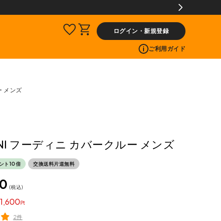
ログイン・新規登録
ご利用ガイド
ー メンズ
INI フーディニ カバークルー メンズ
ント10倍
交換送料片道無料
00
税込
1,600
2件