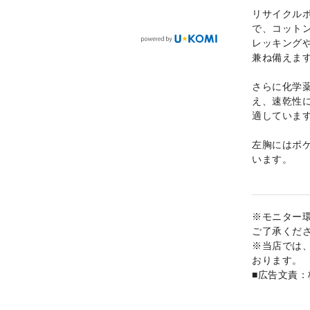
リサイクルポ
で、コット
レッキング
兼ね備えま
さらに化学薬
え、速乾性
適していま
左胸にはポ
います。
※モニター
ご了承くだ
※当店では
おります。
■広告文責