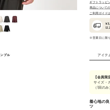
ギフトラッピ
商品について
ご利用ガイド
※営業日に限
アイテ
サンプル
【会員限
サイズ・
（1回の
着心地の良
ツ