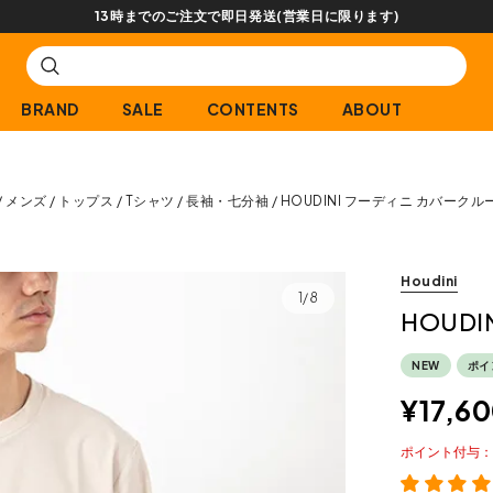
【会員限定】交換送料片道無料サービス
BRAND
SALE
CONTENTS
ABOUT
メンズ
トップス
Tシャツ
長袖・七分袖
HOUDINI フーディニ カバークル
Houdini
1/8
HOUD
NEW
ポイ
¥
17,6
ポイント