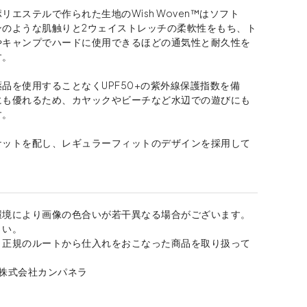
リエステルで作られた生地のWish Woven™はソフト
ンのような肌触りと2ウェイストレッチの柔軟性をもち、ト
やキャンプでハードに使用できるほどの通気性と耐久性を
す。
品を使用することなくUPF50+の紫外線保護指数を備
にも優れるため、カヤックやビーチなど水辺での遊びにも
す。
ケットを配し、レギュラーフィットのデザインを採用して
環境により画像の色合いが若干異なる場合がございます。
さい。
、正規のルートから仕入れをおこなった商品を取り扱って
：株式会社カンパネラ