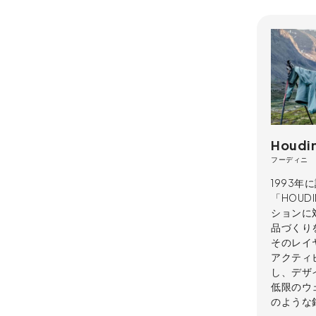
Houdin
フーディニ
1993
「HOUD
ションに
品づくり
そのレイ
アクティ
し、デザ
低限のウ
のような