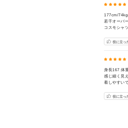
177cm/7
若干オーバ
コスモシャ
役に立っ
身長167.
感じ細く見
着しやすい
役に立っ