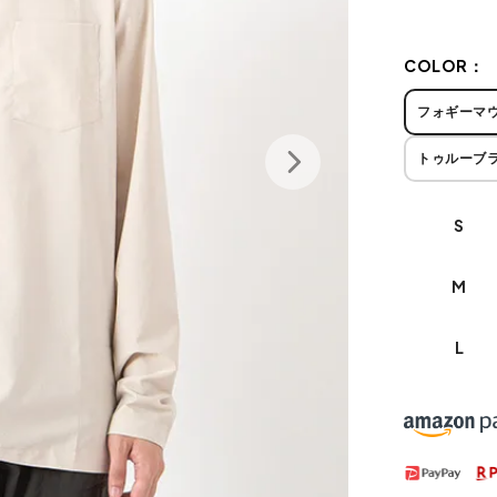
COLOR：
フォギーマ
トゥルーブ
S
M
L