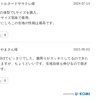
トルネードササクレ様
2024-07-13
4kgの体型でLサイズを購入。
ーサイズ気味で着用。
ツにしろこの生地の性能は最高です。
た
0
やまさん様
2021-05-02
体重63でピッタリでした。腕周りがスッキリしてるのできた
えますが、ちょうどいいです。生地自体も伸びるので脱ぎ
です。
た
0