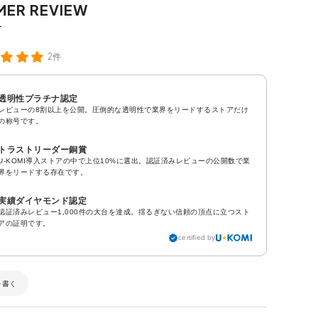
2件
透明性プラチナ認定
レビューの8割以上を公開。圧倒的な透明性で業界をリードするストアだけ
の称号です。
トラストリーダー銅賞
U-KOMI導入ストアの中で上位10%に選出。認証済みレビューの公開数で業
界をリードする存在です。
実績ダイヤモンド認定
認証済みレビュー1,000件の大台を達成。揺るぎない信頼の頂点に立つスト
アの証明です。
certified by
を書く