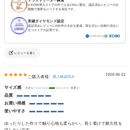
トラストリーダー銅賞
U-KOMI導入ストアの中で上位10%に選出。認証済みレビューの公
開数で業界をリードする存在です。
実績ダイヤモンド認定
認証済みレビュー1,000件の大台を達成。揺るぎない信頼の頂点に
立つストアの証明です。
certified by
レビューを書く
2026-06-22
ご購入者様
購入確認済み
サイズ感
小さい
大きい
品質
お買い得感
使いやすさ
ゆったりした作りで触り心地も柔らかい。長く着けて耐久性を
試したいです。