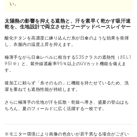
い。
太陽熱の影響を抑える遮熱と、汗を素早く乾かす吸汗速
乾を、生地設計で両立させたフーデッドベースレイヤー
酸化チタンを高濃度に練り込んだ糸が日傘のような効果を発揮
し、衣服内の温度上昇を抑えます。
極薄手ながら日傘レベルに相当するS35クラスの遮熱性（JIS L 1
951 ※）と、紫外線遮蔽率95％以上のUVカット機能を備えま
す。
後加工に頼らず「糸そのもの」に機能を持たせているため、洗
濯を重ねても遮熱性能が持続します。
さらに極薄手の生地が汗を拡散・乾燥へ導き、盛夏の登山はも
ちろん、夏のフィールドに広く活躍する一枚です。
※モニター環境により画像の色合いが若干異なる場合がござい