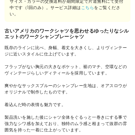
サイズ・カラーの交換送料が期間限定で片道無料にて受付
中です（1回のみ）。サービス詳細は
こちら
をご覧くださ
い。
古いアメリカのワークシャツを思わせるゆったりなシル
エットのワークシャンブレーシャツ
既存のラインに比べ、身幅、着丈を大きくし、よりヴィンテー
ジに近いスタイルに仕上げています。
フラップがない胸元の大きなポケット、裾のマチ、空環などの
ヴィンテージらしいディティールを採用しています。
爽やかなサックスブルーのシャンブレー生地は、オアスロウが
オリジナルで制作したものです。
着込んだ時の表情も魅力です。
製品洗いを施した後にシャツ全体をぐるっと一巻きにする事で
強力なシワ感を加えており、独特のムラ感と相まって抜群の雰
囲気を持った一着に仕上がっています。