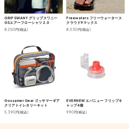
GRIP SWANY グリップスワニー
Freewaters フリーウォータース
GSエアーフローシャツ 2.0
クラウド9マックス
8,250円(税込)
8,030円(税込)
Gossamer Gear ゴッサマーギア
EVERNEW エバニュー フリップキ
クリアトイレタリーキット
ャップ4個
5,390円(税込)
990円(税込)