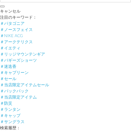
キャンセル
注目のキーワード：
＃パタゴニア
＃ノースフェイス
＃NIKE ACG
＃アークテリクス
＃イエティ
＃リッジマウンテンギア
＃バギーズショーツ
＃迷迭香
＃キャプリーン
＃セール
＃当店限定アイテムセール
＃バックパック
＃当店限定アイテム
＃防災
＃ランタン
＃キャップ
＃サングラス
検索履歴：