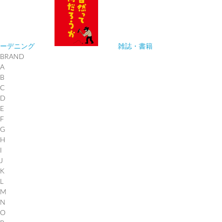
ーデニング
雑誌・書籍
BRAND
A
B
C
D
E
F
G
H
I
J
K
L
M
N
O