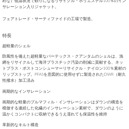
めな）低温状況で頼りになるリサイクル・ポリエステル100％のイン
サレーション入りジャケット。
フェアトレード・サーティファイドの工場で製造。
特長
超軽量のシェル
防風性を備えた超軽量なパーテックス・クアンタムのシェルは、漁
網をリサイクルして海洋プラスチック汚染の削減に貢献する、ネッ
トプラス・ポストコンシューマーリサイクル・ナイロン100％素材の
リップストップ。PFASを意図的に使用せずに製造されたDWR（耐久
性撥水）加工済み
画期的なインサレーション
画期的な軽量のプルマフィル・インサレーションはダウンの構造を
模倣する連続した化繊のインサレーション素材で、ダウンのように
温かくコンパクトに収納できるうえ濡れても保温性を維持
革新的なキルト構造