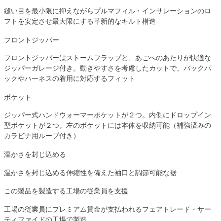
縫い目を最小限に抑えながらプルマフィル・インサレーションのロ
フトを安定させ最大限にする革新的なキルト構造
フロントジッパー
フロントジッパーはストームフラップと、あごへのあたりが快適な
ジッパーガレージ付き。動きやすさを考慮したカットで、バックパ
ックやハーネスの着用に対応するフィット
ポケット
ジッパー式ハンドウォーマーポケットが２つ。内側にドロップイン
型ポケットが２つ。左のポケットには本体を収納可能（補強済みの
カラビナ用ループ付き）
温かさを封じ込める
温かさを封じ込める伸縮性を備えた袖口と調節可能な裾
この製品を製造する工場の従業員を支援
工場の従業員にプレミアム賃金が支払われるフェアトレード・サー
ティファイドの工場で製造