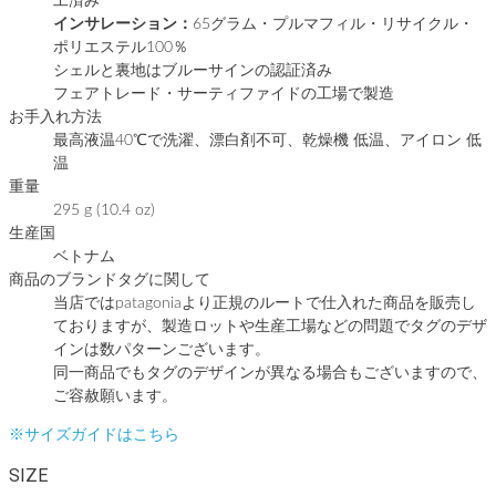
工済み
インサレーション：
65グラム・プルマフィル・リサイクル・
ポリエステル100％
シェルと裏地はブルーサインの認証済み
フェアトレード・サーティファイドの工場で製造
お手入れ方法
最高液温40℃で洗濯、漂白剤不可、乾燥機 低温、アイロン 低
温
重量
295 g (10.4 oz)
生産国
ベトナム
商品のブランドタグに関して
当店ではpatagoniaより正規のルートで仕入れた商品を販売し
ておりますが、製造ロットや生産工場などの問題でタグのデザ
インは数パターンございます。
同一商品でもタグのデザインが異なる場合もございますので、
ご容赦願います。
※サイズガイドはこちら
SIZE