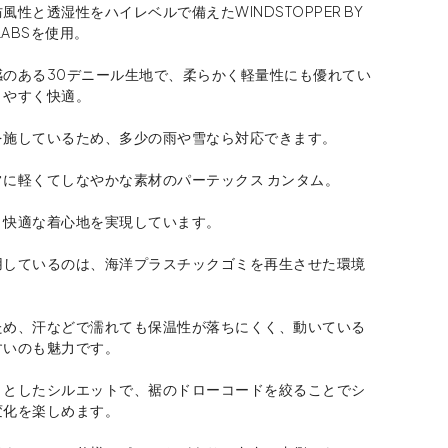
風性と透湿性をハイレベルで備えたWINDSTOPPER BY
 LABSを使用。
感のある30デニール生地で、柔らかく軽量性にも優れてい
きやすく快適。
を施しているため、多少の雨や雪なら対応できます。
常に軽くてしなやかな素材のパーテックス カンタム。
く快適な着心地を実現しています。
用しているのは、海洋プラスチックゴミを再生させた環境
。
ため、汗などで濡れても保温性が落ちにくく、動いている
すいのも魅力です。
りとしたシルエットで、裾のドローコードを絞ることでシ
変化を楽しめます。