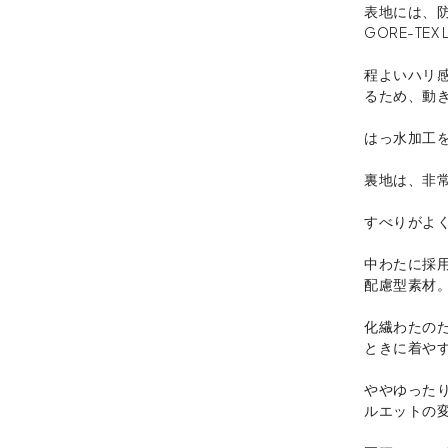
表地には、防
GORE-TEX
程よいハリ
るため、動
はっ水加工
裏地は、非
すべりがよ
中わたに採
配慮型素材
化繊わたの
ときに着や
ややゆった
ルエットの