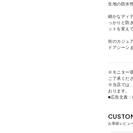
生地の防水
細かなディ
っかりと防
ットを変え
街のカジュ
ドアシーン
※モニター
ご了承くだ
※当店では
おります。
■広告文責