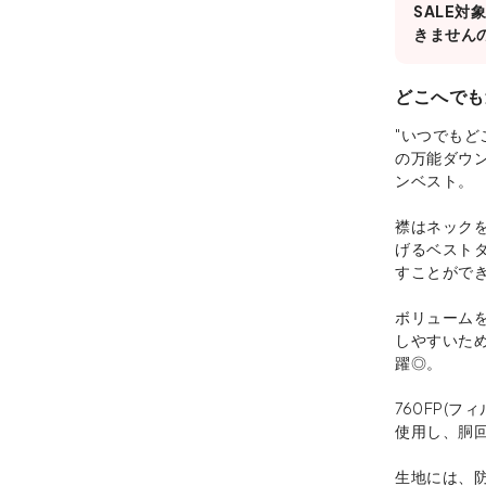
SALE
きません
どこへでも
"いつでもど
の万能ダウン
ンベスト。
襟はネック
げるベスト
すことがで
ボリューム
しやすいた
躍◎。
760FP(
使用し、胴
生地には、