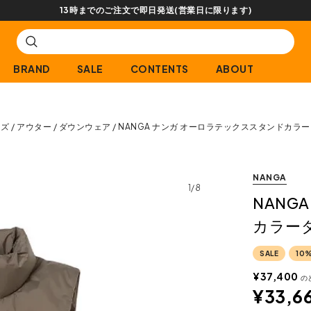
【会員限定】交換送料片道無料サー
BRAND
SALE
CONTENTS
ABOUT
ンズ
アウター
ダウンウェア
NANGA ナンガ オーロラテックススタンドカラ
NANGA
1/8
NANG
カラー
SALE
10
¥
37,400
の
¥
33,6