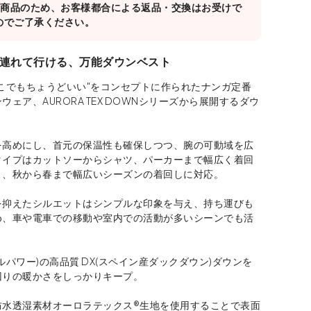
対象商品のため、お客様都合による返品・交換はお受けで
のでご了承ください。
連れて行ける、万能ダウンベスト
こでもちょうどいい"をコンセプトに作られたナンガ定番
ウェア、AURORA TEX DOWNシリーズから展開するダウ
を高めにし、首元の保温性も確保しつつ、腕の可動域を広
タイプはカットソーからシャツ、パーカーまで幅広く着回
き、秋から春まで幅広いシーズンの着回しに対応。
を抑えたシルエットはシンプルな印象を与え、持ち運びも
め、車や電車での移動や室内での活動が多いシーンでも活
フィルパワー)の高品質 DX(スペイン産ダックダウン)ダウンを
回りの暖かさをしっかりキープ。
防水透湿素材オーロラテックス®生地を使用することで表面