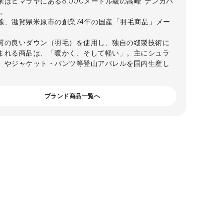
来はヒマラヤにある8,000メートル級の高峰“ナンガバ
”。
麓、滋賀県米原市の創業74年の国産「羽毛商品」メー
。
質の良いダウン（羽毛）を使用し、独自の縫製技術に
まれる商品は、「暖かく、そして軽い」。主にシュラ
）やジャケット・パンツ等登山アパレルを国内生産し
。
ブランド商品一覧へ