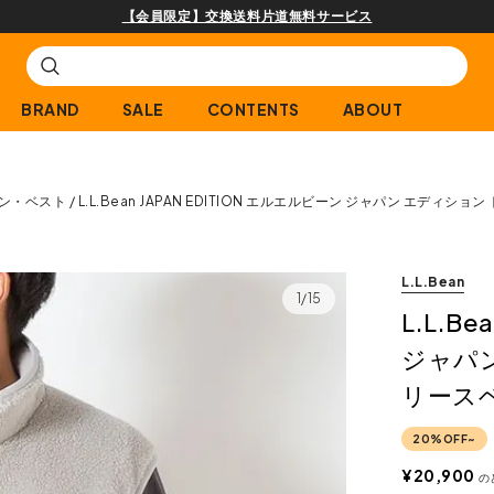
購入商品[¥2,000(税込)以上]のレビュー投稿で300ptプレゼント!
BRAND
SALE
CONTENTS
ABOUT
ン・ベスト
L.L.Bean JAPAN EDITION エルエルビーン ジャパン エデ
L.L.Bean
1/15
L.L.B
ジャパ
リース
20%OFF~
¥
20,900
の