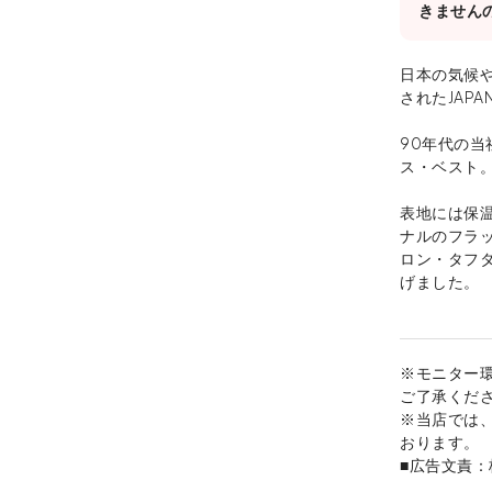
きません
日本の気候
されたJAPA
90年代の
ス・ベスト
表地には保
ナルのフラ
ロン・タフ
げました。
※モニター
ご了承くだ
※当店では
おります。
■広告文責