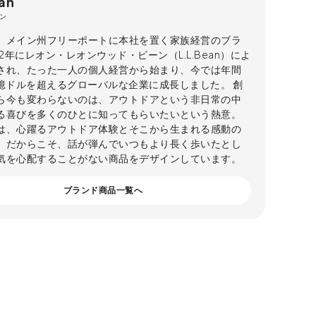
an
ン
、メイン州フリーポートに本社を置く家族経営のブラ
12年にレオン・レオンウッド・ビーン（L.L.Bean）によ
され、たった一人の個人経営から始まり、今では年間
6億ドルを超えるグローバルな企業に成長しました。 創
ら今も変わらないのは、アウトドアという非日常の中
る喜びを多くのひとに知ってもらいたいという熱意。
は、心躍るアウトドア体験とそこから生まれる感動の
」だからこそ、話が弾んでいつもより長く歩いたとし
気を心配することがない商品をデザインしています。
ブランド商品一覧へ