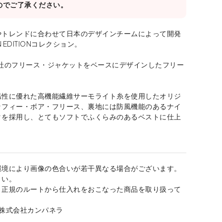
のでご了承ください。
やトレンドに合わせて日本のデザインチームによって開発
N EDITIONコレクション。
当社のフリース・ジャケットをベースにデザインしたフリー
。
温性に優れた高機能繊維サーモライト糸を使用したオリジ
ッフィー・ボア・フリース、裏地には防風機能のあるナイ
タを採用し、とてもソフトでふくらみのあるベストに仕上
環境により画像の色合いが若干異なる場合がございます。
さい。
、正規のルートから仕入れをおこなった商品を取り扱って
：株式会社カンパネラ