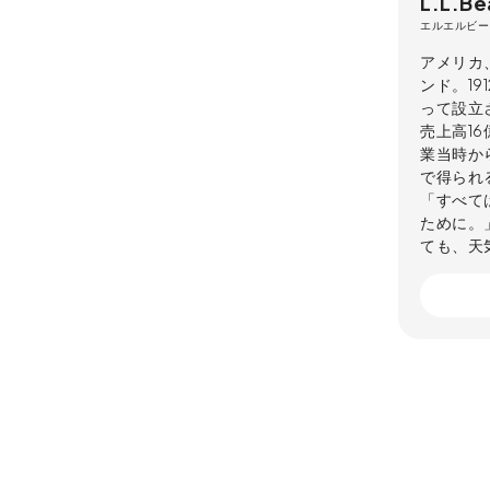
L.L.Be
エルエルビー
アメリカ
ンド。19
って設立
売上高1
業当時か
で得られ
「すべて
ために。
ても、天