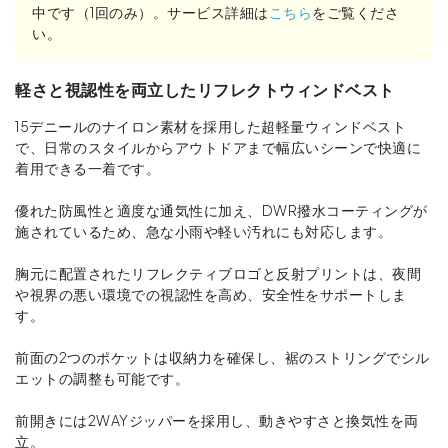
中です（1回のみ）。サービス詳細は
こちら
をご覧くださ
い。
軽さと視認性を両立したリフレクトウィンドベスト
15デニールのナイロン素材を採用した超軽量ウィンドベスト
で、日常のスタイルからアウトドアまで幅広いシーンで快適に
着用できる一着です。
優れた防風性と適度な通気性に加え、DWR撥水コーティングが
施されているため、急な小雨や軽い汚れにも対応します。
胸元に配置されたリフレクティブロゴと反射プリントは、夜間
や視界の悪い環境での視認性を高め、安全性をサポートしま
す。
前面の2つのポケットは収納力を確保し、裾のストリングでシル
エットの調整も可能です。
前開きには2WAYジッパーを採用し、動きやすさと換気性を両
立。