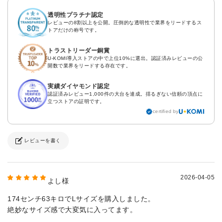
透明性プラチナ認定
レビューの8割以上を公開。圧倒的な透明性で業界をリードするス
トアだけの称号です。
トラストリーダー銅賞
U-KOMI導入ストアの中で上位10%に選出。認証済みレビューの公
開数で業界をリードする存在です。
実績ダイヤモンド認定
認証済みレビュー1,000件の大台を達成。揺るぎない信頼の頂点に
立つストアの証明です。
certified by
レビューを書く
2026-04-05
よし様
174センチ63キロでLサイズを購入しました。
絶妙なサイズ感で大変気に入ってます。