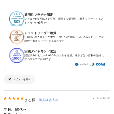
透明性プラチナ認定
レビューの8割以上を公開。圧倒的な透明性で業界をリードするス
トアだけの称号です。
トラストリーダー銅賞
U-KOMI導入ストアの中で上位10%に選出。認証済みレビューの公
開数で業界をリードする存在です。
実績ダイヤモンド認定
認証済みレビュー1,000件の大台を達成。揺るぎない信頼の頂点に
立つストアの証明です。
certified by
レビューを書く
2026-06-18
まる様
購入確認済み
年齢:
50代〜