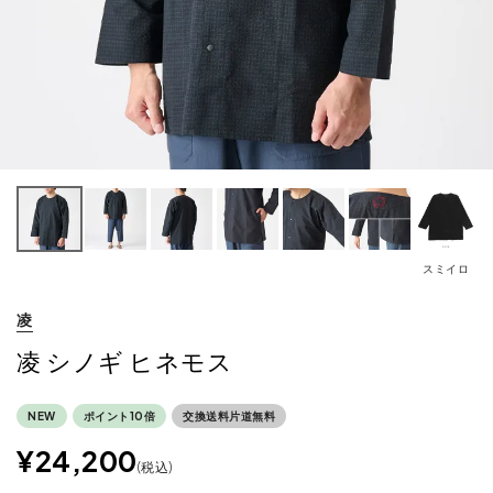
スミイロ
凌
凌 シノギ ヒネモス
NEW
ポイント10倍
交換送料片道無料
¥
24,200
税込