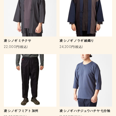
凌 シノギ ミチクサ
凌 シノギ ノラギ 綾織り
22,000円(税込)
24,200円(税込)
凌 シノギ フミアト 加州
凌 シノギ ハチジュウハチヤ 七分袖