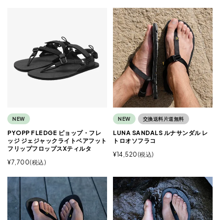
NEW
NEW
交換送料片道無料
PYOPP FLEDGE ピョップ・フレ
LUNA SANDALS ルナサンダル レ
ッジ ジェジャックライトベアフット
トロオソフラコ
フリップフロップスXティルタ
¥
14,520
税込
¥
7,700
税込