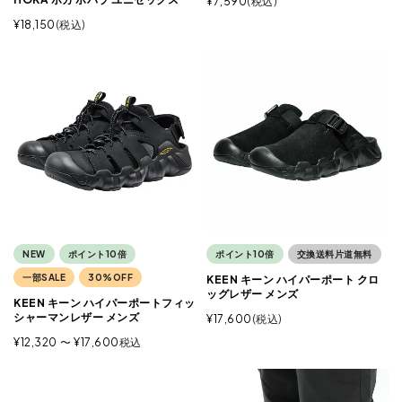
¥
7,590
税込
¥
18,150
税込
NEW
ポイント10倍
ポイント10倍
交換送料片道無料
一部SALE
30%OFF
KEEN キーン ハイパーポート クロ
ッグレザー メンズ
KEEN キーン ハイパーポートフィッ
シャーマンレザー メンズ
¥
17,600
税込
¥
12,320
〜
¥
17,600
税込