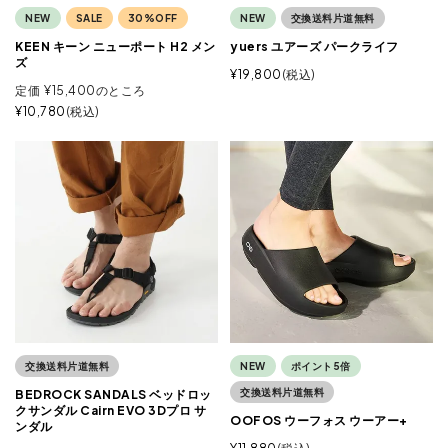
NEW
SALE
30%OFF
NEW
交換送料片道無料
KEEN キーン ニューポート H2 メン
yuers ユアーズ パークライフ
ズ
¥
19,800
税込
定価
¥
15,400
のところ
¥
10,780
税込
交換送料片道無料
NEW
ポイント5倍
交換送料片道無料
BEDROCK SANDALS ベッドロッ
クサンダル Cairn EVO 3Dプロ サ
OOFOS ウーフォス ウーアー+
ンダル