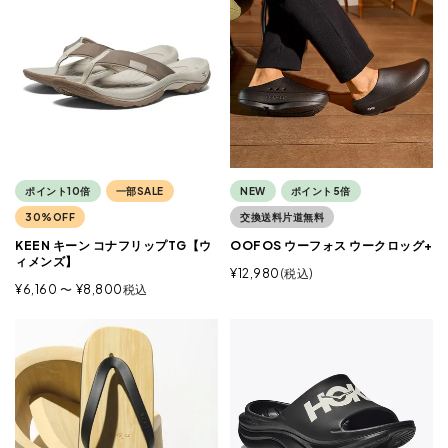
ポイント10倍
一部SALE
NEW
ポイント5倍
30%OFF
交換送料片道無料
KEEN キーン コナフリップTG【ウ
OOFOS ウーフォス ウークロッグ+
ィメンズ】
¥
12,980
税込
¥
6,160
〜
¥
8,800
税込