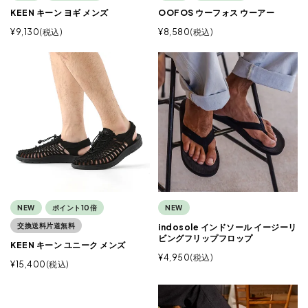
KEEN キーン ヨギ メンズ
OOFOS ウーフォス ウーアー
¥
9,130
税込
¥
8,580
税込
NEW
ポイント10倍
NEW
交換送料片道無料
indosole インドソール イージーリ
ビングフリップフロップ
KEEN キーン ユニーク メンズ
¥
4,950
税込
¥
15,400
税込