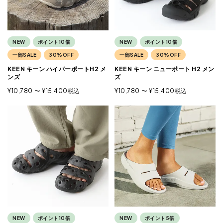
NEW
ポイント10倍
NEW
ポイント10倍
一部SALE
30%OFF
一部SALE
30%OFF
KEEN キーン ハイパーポートH2 メ
KEEN キーン ニューポート H2 メン
ンズ
ズ
¥
10,780
〜
¥
15,400
税込
¥
10,780
〜
¥
15,400
税込
NEW
ポイント10倍
NEW
ポイント5倍