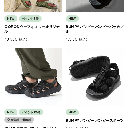
NEW
ポイント5倍
NEW
OOFOS ウーフォス ウーオリジナ
BUMPY バンピー バンピーパッカブ
ル
ル
¥
8,580
税込
¥
7,150
税込
NEW
ポイント10倍
NEW
交換送料片道無料
BUMPY バンピー バンピースポーツ
HOKA ホカ ホパラ ユニセックス