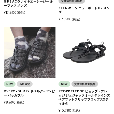
交換送料片道無料
NIKE ACG ナイキエーシージー ル
ーファス メンズ
KEEN キーン ニューポート H2 メン
ズ
¥
17,600
税込
¥
16,500
税込
NEW
当店限定
NEW
交換送料片道無料
DVERG×BUMPY ドベルグ×バンピ
PYOPP FLEDGE ピョップ・フレ
ー パッカブル
ッジ ジェジャックオールテレインズ
ベアフットフリップフロップスXテ
¥
8,690
税込
ィルタ
¥
10,780
税込