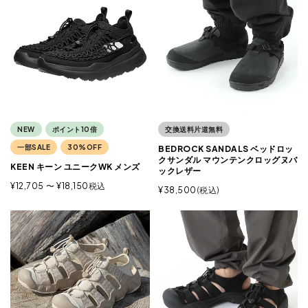
NEW
ポイント10倍
交換送料片道無料
一部SALE
30%OFF
BEDROCK SANDALS ベッドロッ
クサンダル マウンテンクロッグヌバ
KEEN キーン ユニークWK メンズ
ックレザー
¥
12,705
〜
¥
18,150
税込
¥
38,500
税込