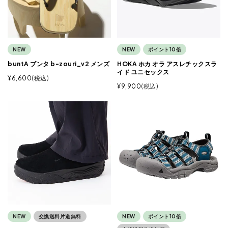
NEW
NEW
ポイント10倍
buntA ブンタ b-zouri_v2 メンズ
HOKA ホカ オラ アスレチックスラ
イド ユニセックス
¥
6,600
税込
¥
9,900
税込
NEW
交換送料片道無料
NEW
ポイント10倍