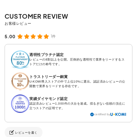
5.00
1件
透明性プラチナ認定
レビューの8割以上を公開。圧倒的な透明性で業界をリードするス
トアだけの称号です。
トラストリーダー銅賞
U-KOMI導入ストアの中で上位10%に選出。認証済みレビューの公
開数で業界をリードする存在です。
実績ダイヤモンド認定
認証済みレビュー1,000件の大台を達成。揺るぎない信頼の頂点に
立つストアの証明です。
certified by
レビューを書く