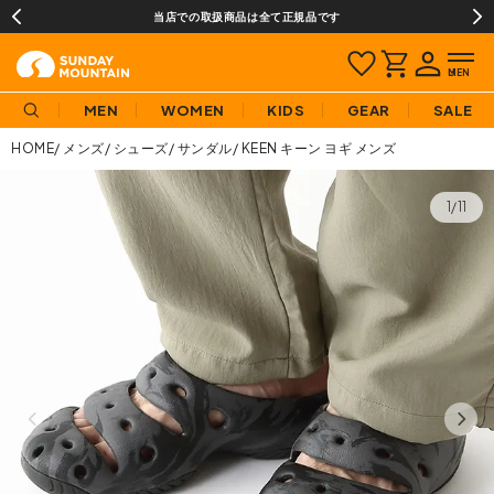
当店での取扱商品は全て正規品です
MEN
WOMEN
KIDS
GEAR
SALE
HOME
メンズ
シューズ
サンダル
KEEN キーン ヨギ メンズ
1/11