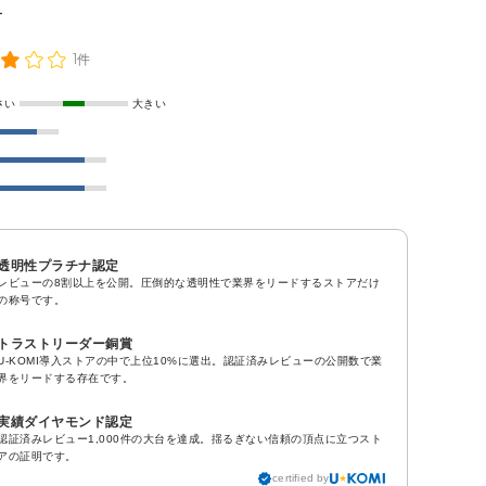
1件
さい
大きい
透明性プラチナ認定
レビューの8割以上を公開。圧倒的な透明性で業界をリードするストアだけ
の称号です。
トラストリーダー銅賞
U-KOMI導入ストアの中で上位10%に選出。認証済みレビューの公開数で業
界をリードする存在です。
実績ダイヤモンド認定
認証済みレビュー1,000件の大台を達成。揺るぎない信頼の頂点に立つスト
アの証明です。
certified by