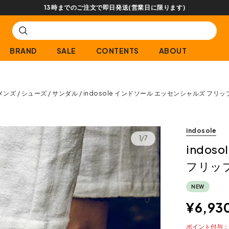
ります)
BRAND
SALE
CONTENTS
ABOUT
メンズ
シューズ
サンダル
indosole インドソール エッセンシャルズ フリ
indosole
1/7
indo
フリッ
NEW
¥
6,93
ポイント