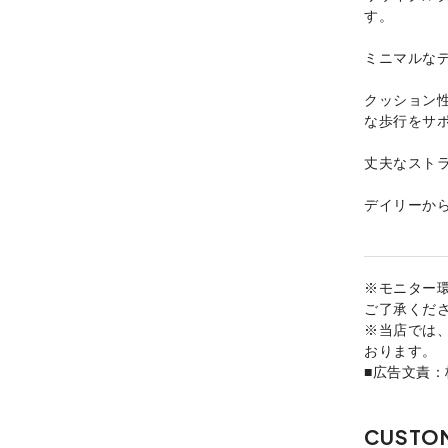
す。
ミニマルな
クッション
な歩行をサ
丈夫なスト
デイリーか
※モニター
ご了承くだ
※当店では
おります。
■広告文責