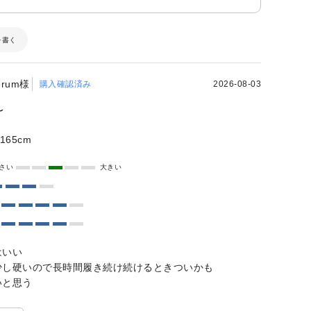
を書く
rum様
購入確認済み
2026-08-03
〜
165cm
さい
大きい
はいい
少し硬いので長時間履き続け続けるときついかも
いと思う