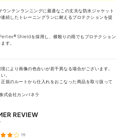
てマウンテンランニングに最適なこの丈夫な防水ジャケット
や連続したトレーニングランに耐えるプロテクションを提
Pertex® Shieldを採用し、横殴りの雨でもプロテクション
します。
環境により画像の色合いが若干異なる場合がございます。
さい。
、正規のルートから仕入れをおこなった商品を取り扱って
：株式会社カンパネラ
1件