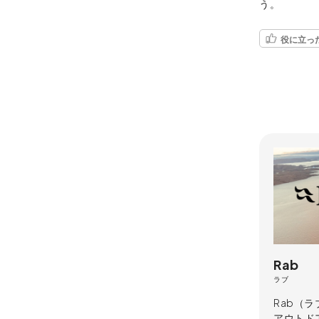
う。
役に立っ
Rab
ラブ
Rab（
アウトド