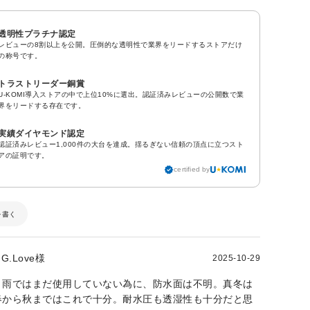
透明性プラチナ認定
レビューの8割以上を公開。圧倒的な透明性で業界をリードするストアだけ
の称号です。
トラストリーダー銅賞
U-KOMI導入ストアの中で上位10%に選出。認証済みレビューの公開数で業
界をリードする存在です。
実績ダイヤモンド認定
認証済みレビュー1,000件の大台を達成。揺るぎない信頼の頂点に立つスト
アの証明です。
certified by
を書く
G.Love様
2025-10-29
。雨ではまだ使用していない為に、防水面は不明。真冬は
春から秋まではこれで十分。耐水圧も透湿性も十分だと思