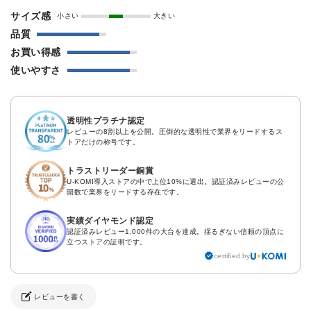
サイズ感
小さい
大きい
品質
お買い得感
使いやすさ
透明性プラチナ認定
レビューの8割以上を公開。圧倒的な透明性で業界をリードするス
トアだけの称号です。
トラストリーダー銅賞
U-KOMI導入ストアの中で上位10%に選出。認証済みレビューの公
開数で業界をリードする存在です。
実績ダイヤモンド認定
認証済みレビュー1,000件の大台を達成。揺るぎない信頼の頂点に
立つストアの証明です。
certified by
レビューを書く