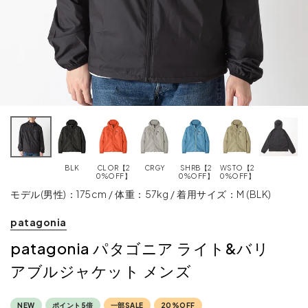
BLK
CLOR【2
CRGY
SHRB【2
WSTO【2
0%OFF】
0%OFF】
0%OFF】
モデル(男性)：175cm / 体重：57kg / 着用サイズ：M (BLK)
patagonia
patagonia パタゴニア ライト&バリ
アブルジャケット メンズ
NEW
ポイント5倍
一部SALE
20%OFF