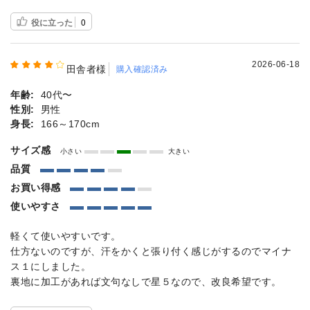
役に立った
0
2026-06-18
田舎者様
購入確認済み
年齢:
40代〜
性別:
男性
身長:
166～170cm
サイズ感
小さい
大きい
品質
お買い得感
使いやすさ
軽くて使いやすいです。
仕方ないのですが、汗をかくと張り付く感じがするのでマイナ
ス１にしました。
裏地に加工があれば文句なしで星５なので、改良希望です。