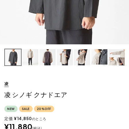
凌
凌 シノギ クナドエア
NEW
SALE
20%OFF
定価
¥
14,850
のところ
¥
11,880
税込