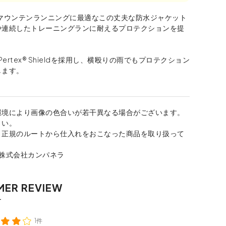
てマウンテンランニングに最適なこの丈夫な防水ジャケット
や連続したトレーニングランに耐えるプロテクションを提
Pertex® Shieldを採用し、横殴りの雨でもプロテクション
します。
環境により画像の色合いが若干異なる場合がございます。
さい。
、正規のルートから仕入れをおこなった商品を取り扱って
：株式会社カンパネラ
1件