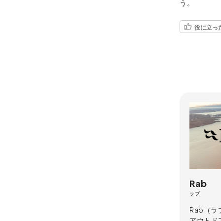
う。
役に立っ
Rab
ラブ
Rab（
アウトド