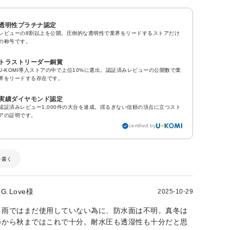
透明性プラチナ認定
レビューの8割以上を公開。圧倒的な透明性で業界をリードするストアだけ
の称号です。
トラストリーダー銅賞
U-KOMI導入ストアの中で上位10%に選出。認証済みレビューの公開数で業
界をリードする存在です。
実績ダイヤモンド認定
認証済みレビュー1,000件の大台を達成。揺るぎない信頼の頂点に立つスト
アの証明です。
certified by
を書く
G.Love様
2025-10-29
。雨ではまだ使用していない為に、防水面は不明。真冬は
春から秋まではこれで十分。耐水圧も透湿性も十分だと思