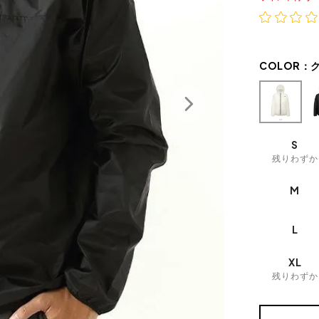
COLOR：
S
残りわずか
M
L
XL
残りわずか