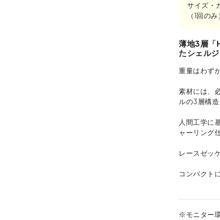
サイズ・
（1回の
薄地3層「
たシェルジ
重量はわずか
素材には、
ルの3層構
人間工学に
ャーリング
レースゼッ
コンパクト
※モニター