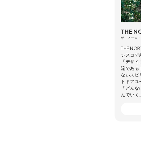
THE N
ザ・ノース・
THE N
シスコで
「デザイ
流である
ないスピ
トドアユ
「どんな
んでいく