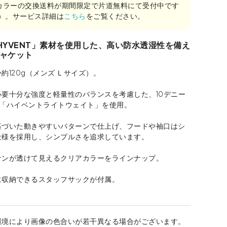
カラーの交換送料が期間限定で片道無料にて受付中です
み）。サービス詳細は
こちら
をご覧ください。
HYVENT」素材を使用した、高い防水透湿性を備え
ャケット
約120g（メンズ Ｌサイズ）。
必要十分な強度と軽量性のバランスを考慮した、10デニー
造「ハイベントライトウェイト」を使用。
基づいた動きやすいパターンで仕上げ、フードや袖口はシ
仕様を採用し、シンプルさを追求しています。
ケンが透けて見えるクリアカラーをラインナップ。
に収納できるスタッフサックが付属。
環境により画像の色合いが若干異なる場合がございます。