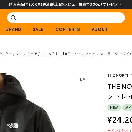
購入商品[¥2,000(税込)以上]のレビュー投稿で300ptプレゼント!
BRAND
SALE
CONTENTS
ABOUT
アウター
レインウェア
THE NORTH FACE ノースフェイス ストライクトレ
THE NORTH 
1/9
THE 
クトレ
NEW
ポイ
¥
24,2
ポイント