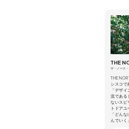
THE N
ザ・ノース・
THE N
シスコで
「デザイ
流である
ないスピ
トドアユ
「どんな
んでいく