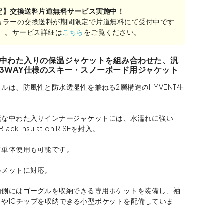
定】交換送料片道無料サービス実施中！
カラーの交換送料が期間限定で片道無料にて受付中です
み）。サービス詳細は
こちら
をご覧ください。
中わた入りの保温ジャケットを組み合わせた、汎
3WAY仕様のスキー・スノーボード用ジャケット
ルは、防風性と防水透湿性を兼ねる2層構造のHYVENT生
能な中わた入りインナージャケットには、水濡れに強い
Black Insulation RISEを封入。
て単体使用も可能です。
ルメットに対応。
内側にはゴーグルを収納できる専用ポケットを装備し、袖
トやICチップを収納できる小型ポケットを配備していま